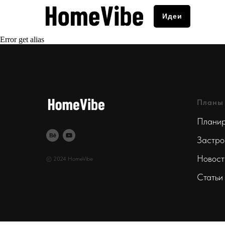
Идеи
Error get alias
Планы
Планир
Застро
Новост
© 2024 HomeVibe
Статьи