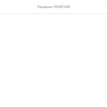
мка дома
Портфолио HOMEVIBE